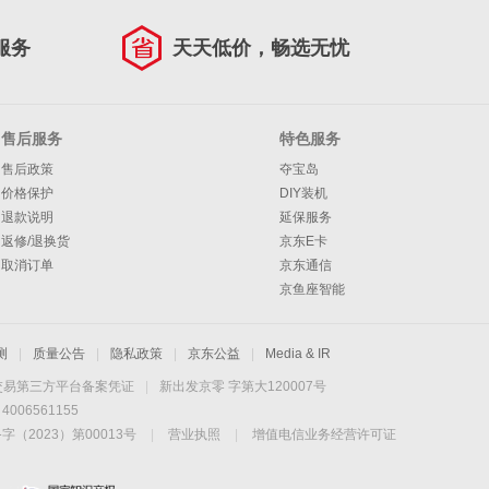
服务
天天低价，畅选无忧
售后服务
特色服务
售后政策
夺宝岛
价格保护
DIY装机
退款说明
延保服务
返修/退换货
京东E卡
取消订单
京东通信
京鱼座智能
测
|
质量公告
|
隐私政策
|
京东公益
|
Media & IR
交易第三方平台备案凭证
|
新出发京零 字第大120007号
06561155
2023）第00013号
|
营业执照
|
增值电信业务经营许可证