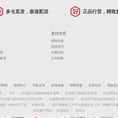
多仓直发，极速配送
正品行货，精致
支付方式
货到付款
在线支付
询
分期付款
标准
公司转账
家帮助
|
营销中心
|
手机京东
|
友情链接
|
销售联盟
|
京东社区
|
风险监
4号
|
ICP
|
药品医疗器械网络服务备案
|
自营医疗器械经营资质
|
药品网络
可证编号新出网证(京)字150号
|
出版物经营许可证
|
违法和不良信息举报电话：40
线：4006067733
经营证照
|
医疗器械第三方平台备案凭证（京）网械平台备字（
京东旗下网站：
京东钱包
|
京东云