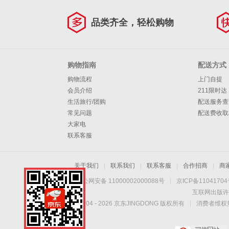
品类齐全，轻松购物
购物指南
配送方式
购物流程
上门自提
会员介绍
211限时达
生活旅行/团购
配送服务查
常见问题
配送费收取
大家电
联系客服
关于我们
|
联系我们
|
联系客服
|
合作招商
|
商
京公网安备 11000002000088号
|
京ICP备1104170
互联网出版许
Copyright © 2004 -
2026
京东JINGDONG 版权所有
|
消费者维权热
手机扫一扫，劲爆优